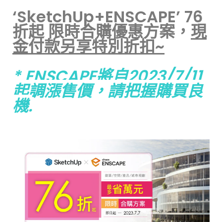
‘SketchUp+ENSCAPE’ 76
折起 限時合購優惠方案，
現
金付款另享特別折扣~
* ENSCAPE將自2023/7/11
起調漲售價，請把握購買良
機.