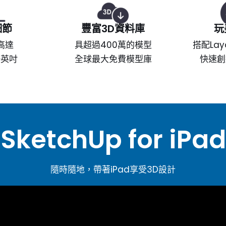
細節
豐富3D資料庫
玩
高達
具超過400萬的模型
搭配Lay
一英吋
全球最大免費模型庫
快速創
SketchUp for iPad
隨時隨地，帶著iPad享受3D設計