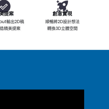
美提案
創意實現
out輸出2D稿
順暢將2D設計想法
造精美提案
轉換3D立體空間