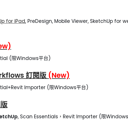
p for iPad
, PreDesign, Mobile Viewer, SketchUp for
ew)
ntial (限Windows平台)
rkflows
訂閱版
(New)
tial+Revit Importer (限Windows平台)
閱版
ketchUp
, Scan Essentials，Revit Importer (限Windo