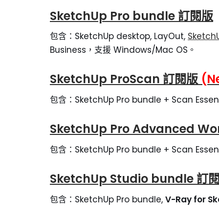
SketchUp Pro
bundle 訂閱版
包含：SketchUp desktop, LayOut,
SketchU
Business，支援 Windows/Mac OS。
SketchUp
ProScan 訂閱版
(N
包含：SketchUp Pro bundle + Scan Esse
SketchUp Pro Advanced Wo
包含：SketchUp Pro bundle + Scan Essen
SketchUp Studio
bundle 訂
包含：SketchUp Pro bundle,
V-Ray for S