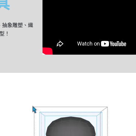
具
物、抽象雕塑、織
型！