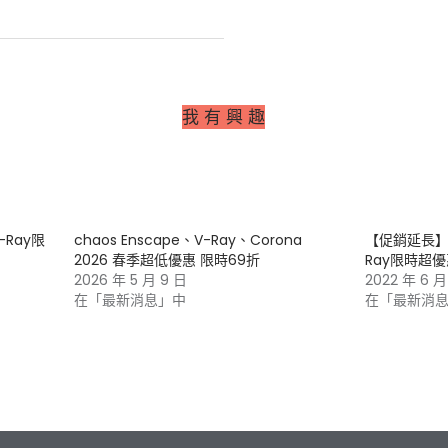
我 有 興 趣
Ray限
chaos Enscape、V-Ray、Corona
【促銷延長】
2026 春季超低優惠 限時69折
Ray限時超優
2026 年 5 月 9 日
2022 年 6 月
在「最新消息」中
在「最新消