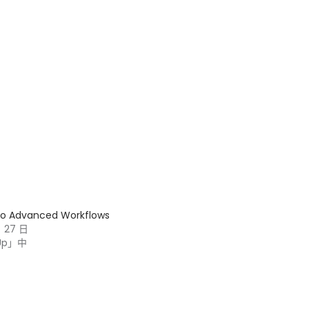
ro Advanced Workflows
月 27 日
Up」中